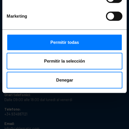
Il nostro team
Protezione dei dati personali e politica sulla privacy
Cookies
Marketing
Copyright e avvisi legali
Recensioni
Acquisto sicuro
Permitir todas
Preventivo
Effettua un ordine
Condizioni di prodotti Ricondizionati
Stati del prodotto
Permitir la selección
Tempi di consegna
Tipi di sconti
Sconti per quantità
Denegar
Orari telefonici:
Dalle 09:00 alle 18:00 dal lunedì al venerdì
Telefono:
+34 934987121
Email:
info@cablematic.com