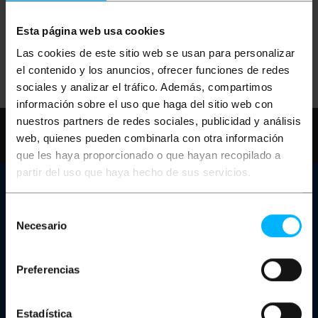
Nessun risultato trovato per la tua ricerca.
Esta página web usa cookies
Riprova con altri termini.
Las cookies de este sitio web se usan para personalizar
el contenido y los anuncios, ofrecer funciones de redes
sociales y analizar el tráfico. Además, compartimos
información sobre el uso que haga del sitio web con
nuestros partners de redes sociales, publicidad y análisis
Hai bisogno di aiuto?
Per favore,
web, quienes pueden combinarla con otra información
controlla le nostre FAQ e pagine di aiuto
que les haya proporcionado o que hayan recopilado a
partir del uso que haya hecho de sus servicios.
Servizio Clienti
Selección
Informazioni di contatto
Necesario
Il nostro negozio
de
Sei un produttore o un distributore?
consentimiento
Canale reclami
Carrelli di ricarica per laptop e tablet
Preferencias
Armadi Rack
A proposito di Cablematic
Estadística