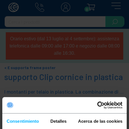
0
Orario estivo (dal 13 luglio al 4 settembre): assistenza
telefonica dalle 09:00 alle 17:00 e negozio dalle 08:00
alle 16:30.
E supporta frame poster
supporto Clip cornice in plastica
I montanti per telaio in plastica. La combinazione di un telaio in plastica con un sistema di supporto, permettono di avere un sistema di etichettatura versatile. Accessori di attrezzature commerciali diversi. Ideale per tutti i tipi di negozi, aziende, mercati, ecc Vi permetterà di avere un sistema di etichettatura modulare per la tua azienda o negozio.
Ordina per
Categorie
Consentimiento
Detalles
Acerca de las cookies