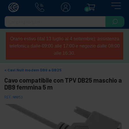
0
Orario estivo (dal 13 luglio al 4 settembre): assistenza
telefonica dalle 09:00 alle 17:00 e negozio dalle 08:00
alle 16:30.
Cavi Null modem DB9 a DB25
Cavo compatibile con TPV DB25 maschio a
DB9 femmina 5 m
REF:
NM053