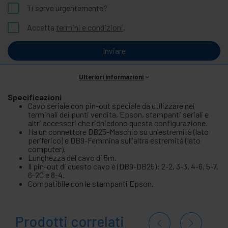
Ti serve urgentemente?
Accetta
termini e condizioni
.
Inviare
Ulteriori informazioni
Specificazioni
Cavo seriale con pin-out speciale da utilizzare nei
terminali dei punti vendita, Epson, stampanti seriali e
altri accessori che richiedono questa configurazione.
Ha un connettore DB25-Maschio su un'estremità (lato
periferico) e DB9-Femmina sull'altra estremità (lato
computer).
Lunghezza del cavo di 5m.
Il pin-out di questo cavo è (DB9-DB25): 2-2, 3-3, 4-6, 5-7,
6-20 e 8-4.
Compatibile con le stampanti Epson.
Prodotti correlati