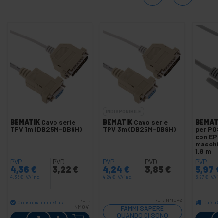
INDISPONIBILE
BEMATIK
Cavo serie
BEMATIK
Cavo serie
BEMAT
TPV 1m (DB25M-DB9H)
TPV 3m (DB25M-DB9H)
per PO
con E
maschi
1,8 m
PVP
PVD
PVP
PVD
PVP
4,36
€
3,22
€
4,24
€
3,85
€
5,97
4,36
€
IVA inc.
4,24
€
IVA inc.
5,97
€
IVA 
REF:
REF:
NM042
Consegna immediata
Da 7 a 
NM041
FAMMI SAPERE
Quantità
QUANDO CI SONO