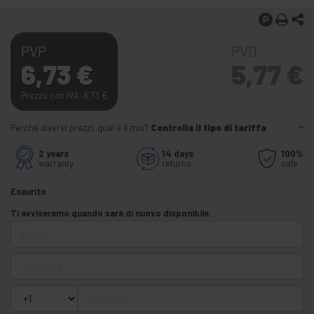
PVP
PVD
6,73
€
5,77
€
Prezzo con IVA: 6,73
€
Perché diversi prezzi, qual è il mio?
Controlla il tipo di tariffa
2 years
14 days
100%
warranty
returns
safe
Esaurito
Ti avviseremo quando sarà di nuovo disponibile.
Email
Quantità
Telefono