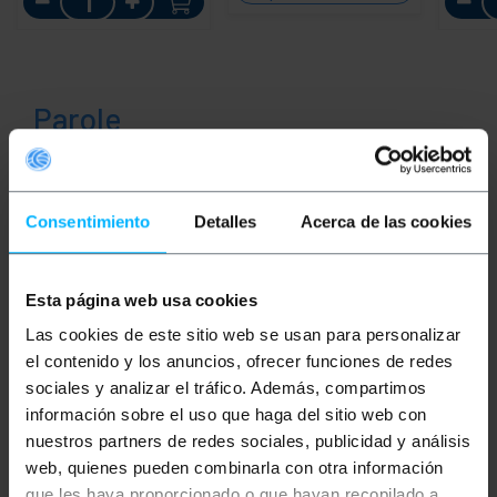
SCORTE
Parole
Non hai trovato quello che cercavi? Questi
argomenti potrebbero aiutarti
Consentimiento
Detalles
Acerca de las cookies
seriale
RS232
RS422
RS485
Esta página web usa cookies
DB9
DB25
porta
collegamento
Las cookies de este sitio web se usan para personalizar
POS
terminale POS
el contenido y los anuncios, ofrecer funciones de redes
sociales y analizar el tráfico. Además, compartimos
terminale punto vendita
información sobre el uso que haga del sitio web con
nuestros partners de redes sociales, publicidad y análisis
cassa registratore
monete
web, quienes pueden combinarla con otra información
que les haya proporcionado o que hayan recopilado a