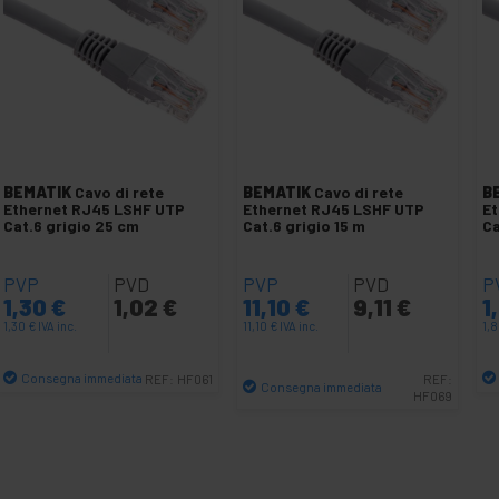
BEMATIK
Cavo di rete
BEMATIK
Cavo di rete
B
Ethernet RJ45 LSHF UTP
Ethernet RJ45 LSHF UTP
Et
Cat.6 grigio 25 cm
Cat.6 grigio 15 m
Ca
PVP
PVD
PVP
PVD
P
1,30
€
1,02
€
11,10
€
9,11
€
1
1,30
€
IVA inc.
11,10
€
IVA inc.
1,
Consegna immediata
REF:
HF061
REF:
Consegna immediata
HF069
Quantità
Quantità