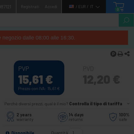
987121
Registrati
Accedi
/ EUR /
IT
0
e negozio dalle 08:00 alle 16:30.
PVP
PVD
15,61
€
12,20
€
Prezzo con IVA: 15,61
€
Perché diversi prezzi, qual è il mio?
Controlla il tipo di tariffa
2 years
14 days
100%
warranty
returns
safe
Quantità
Disponibile