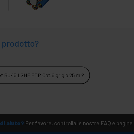
 prodotto?
et RJ45 LSHF FTP Cat.6 grigio 25 m ?
di aiuto?
Per favore, controlla le nostre FAQ e pagine 