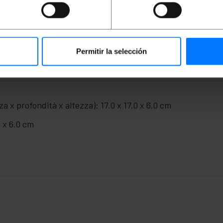
nizzazione tecnica di pannelli di permutazione e postazioni 
trecciato per facilitare il raggio di curvatura nei tubi.
a per i luoghi pubblici.
Permitir la selección
a x profondità x altezza): 17.0 x 17.0 x 6.0 cm
0 x 6.0 cm