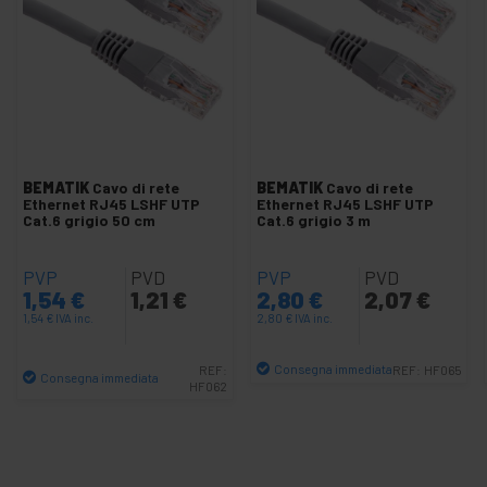
+
Cavo rete SFTP cat.8 LSHF
+
Cavo di rete SSTP cat.7
+
Cavo Cat.5e UTP
+
Cavo Cat.6 / cat.6A UTP
-
Cavo Cat.6 UTP LSHF
Bobina Cat.6 UTP LSHF
BEMATIK
Cavo di rete
BEMATIK
Cavo di rete
Ethernet RJ45 LSHF UTP
Ethernet RJ45 LSHF UTP
Cavo Cat 6 UTP LSHF
Cat.6 grigio 50 cm
Cat.6 grigio 3 m
Vari cavi
PVP
PVD
PVP
PVD
Cavo Lan - Strumento
1,54
€
1,21
€
2,80
€
2,07
€
+
Patch Panel configurabile
1,54
€
IVA inc.
2,80
€
IVA inc.
+
Hub di rete
Consegna immediata
REF:
REF:
HF065
Consegna immediata
HF062
+
Convertitore UTP a fibra ottica
Quantità
Quantità
Extender Ethernet
HDMI tramite HDBaseT HDBT