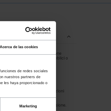
Acerca de las cookies
ali che richiedono una protezione
ta l'installazione in spazi pubblici o
i e corrosivi. Garantisce una
 funciones de redes sociales
con nuestros partners de
ue les haya proporcionado o
enze elettromagnetiche.
e la sicurezza nelle installazioni
abit.
eggono la linguetta di connessione.
Marketing