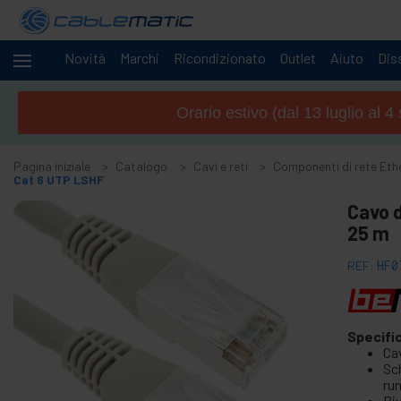
Novità
Marchi
Ricondizionato
Outlet
Aiuto
Diss
Cavi
-
e
Orario estivo (dal 13 luglio al 
reti
+
Accessori M.2 SSD SATA HDD SAS
Pagina iniziale
Catalogo
Cavi e reti
Componenti di rete Eth
+
Accessori FireWire
Cat 6 UTP LSHF
+
ATA IDE adattatore e accessori
Cavo d
+
25 m
Adattatore Bluetooth e accessori
+
Porta parallela
REF:
HF0
+
Interface serial
+
cavo BCC
+
Specifi
Cavi e adattatore MIDI
Ca
+
Cavi e accessori USB
Sc
ru
+
Cavi CISCO
Ri