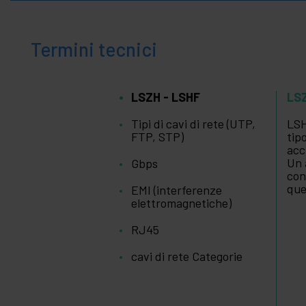
Libero
+
Zona
medica
Termini tecnici
LSZH - LSHF
LS
Tipi di cavi di rete (UTP,
LSH
FTP, STP)
tip
acc
Un 
Gbps
con
que
EMI (interferenze
elettromagnetiche)
RJ45
cavi di rete Categorie