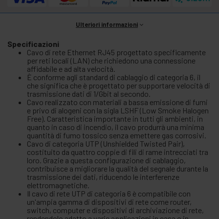
Ulteriori informazioni
Specificazioni
Cavo di rete Ethernet RJ45 progettato specificamente
per reti locali (LAN) che richiedono una connessione
affidabile e ad alta velocità.
È conforme agli standard di cablaggio di categoria 6, il
che significa che è progettato per supportare velocità di
trasmissione dati di 1/Gbit al secondo.
Cavo realizzato con materiali a bassa emissione di fumi
e privo di alogeni con la sigla LSHF (Low Smoke Halogen
Free). Caratteristica importante in tutti gli ambienti, in
quanto in caso di incendio, il cavo produrrà una minima
quantità di fumo tossico senza emettere gas corrosivi.
Cavo di categoria UTP (Unshielded Twisted Pair),
costituito da quattro coppie di fili di rame intrecciati tra
loro. Grazie a questa configurazione di cablaggio,
contribuisce a migliorare la qualità del segnale durante la
trasmissione dei dati, riducendo le interferenze
elettromagnetiche.
Il cavo di rete UTP di categoria 6 è compatibile con
un'ampia gamma di dispositivi di rete come router,
switch, computer e dispositivi di archiviazione di rete,
rendendolo adatto a varie applicazioni in casa o in