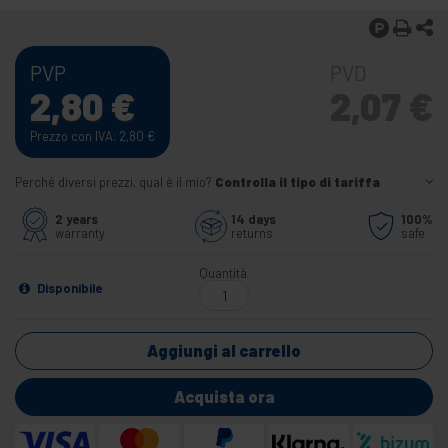
PVP
PVD
2,80
€
2,07
€
Prezzo con IVA: 2,80
€
Perché diversi prezzi, qual è il mio?
Controlla il tipo di tariffa
2 years
14 days
100%
warranty
returns
safe
Quantità
Disponibile
Aggiungi al carrello
Acquista ora