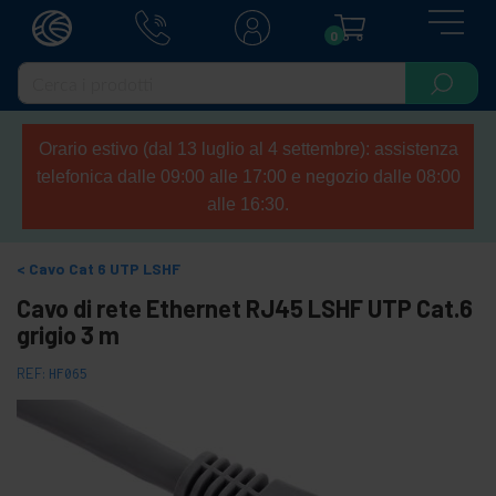
0
Orario estivo (dal 13 luglio al 4 settembre): assistenza
telefonica dalle 09:00 alle 17:00 e negozio dalle 08:00
alle 16:30.
Cavo Cat 6 UTP LSHF
Cavo di rete Ethernet RJ45 LSHF UTP Cat.6
grigio 3 m
REF:
HF065