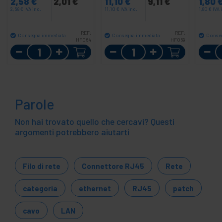
2,58
€
2,01
€
11,10
€
9,11
€
1,80
2,58
€
IVA inc.
11,10
€
IVA inc.
1,80
€
IVA 
REF:
REF:
Consegna immediata
Consegna immediata
Conse
HF064
HF069
Quantità
Quantità
Parole
Non hai trovato quello che cercavi? Questi
argomenti potrebbero aiutarti
Filo di rete
Connettore RJ45
Rete
categoria
ethernet
RJ45
patch
cavo
LAN