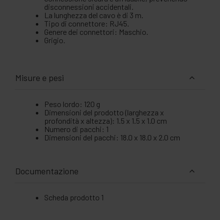
disconnessioni accidentali.
La lunghezza del cavo è di 3 m.
Tipo di connettore: RJ45.
Genere dei connettori: Maschio.
Grigio.
Misure e pesi
Peso lordo: 120 g
Dimensioni del prodotto (larghezza x
profondità x altezza): 1.5 x 1.5 x 1.0 cm
Numero di pacchi: 1
Dimensioni del pacchi: 18.0 x 18.0 x 2.0 cm
Documentazione
Scheda prodotto 1