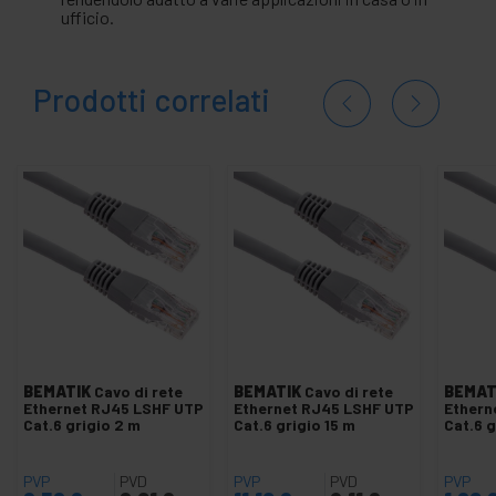
ufficio.
Prodotti correlati
BEMATIK
Cavo di rete
BEMATIK
Cavo di rete
BEMAT
Ethernet RJ45 LSHF UTP
Ethernet RJ45 LSHF UTP
Ethern
Cat.6 grigio 2 m
Cat.6 grigio 15 m
Cat.6 g
PVP
PVD
PVP
PVD
PVP