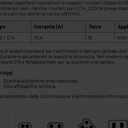
sistema classifica i connettori in coppie: i numeri dispari (C
mina sui cavi, mentre i numeri pari (C14, C20) le prese masc
so di cavi non idonei al carico elettrico.
ipo
Corrente (A)
Terra
Appl
3 / C14
10 A
Sì
Info
so di questi standard ha trasformato il mercato globale dell
duzione e garantendo la massima sicurezza. Nei moderni ser
ndard C19 è fondamentale per la gestione energetica.
taggi
Standardizzazione internazionale.
Alta affidabilità termica.
olamentato dalla Commissione Elettrotecnica Internazio