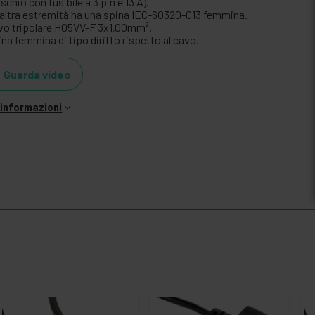
chio con fusibile a 3 pin e 13 A).
l'altra estremità ha una spina IEC-60320-C13 femmina.
vo tripolare H05VV-F 3x1,00mm².
na femmina di tipo diritto rispetto al cavo.
Guarda video
i informazioni