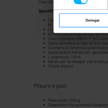
Casa
+
Cavo di alimentazione per dispositivi e
e
affari
Specifiche
+
Tempo
Libero
Cavo di alimentazione per appare
Denegar
BS (British Standard).
+
Zona
Cavo di alimentazione con spina 
medica
All'altra estremità ha una spin
Cavo tripolare H05VV-F 3x1,00
Spina femmina di tipo diritto ris
Connettore femmina polarizzato 
Applicazioni industriali, gestione 
Lunghezza: 1,8 m.
Ideale per la maggior parte dei 
Colore bianco.
Misure e pesi
Peso lordo: 240 g
Dimensioni del prodotto (larghezz