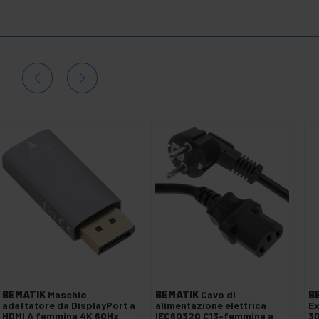
BEMATIK
Maschio
BEMATIK
Cavo di
B
adattatore da DisplayPort a
alimentazione elettrica
Ex
HDMI A femmina 4K 60Hz
IEC60320 C13-femmina a
3