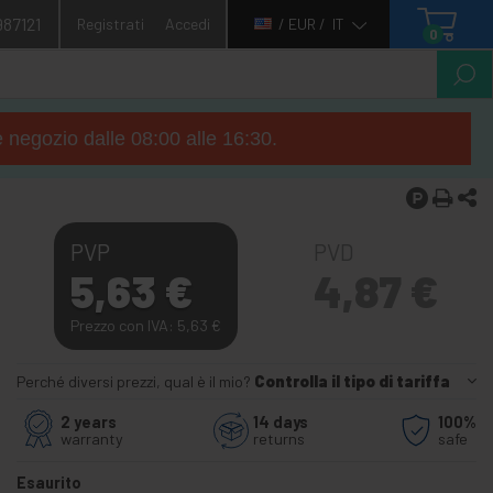
987121
Registrati
Accedi
/ EUR /
IT
0
e negozio dalle 08:00 alle 16:30.
PVP
PVD
5,63
€
4,87
€
Prezzo con IVA: 5,63
€
Perché diversi prezzi, qual è il mio?
Controlla il tipo di tariffa
2 years
14 days
100%
warranty
returns
safe
Esaurito