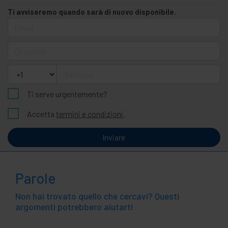
Ti avviseremo quando sarà di nuovo disponibile.
Email
Quantità
Telefono
Ti serve urgentemente?
Accetta
termini e condizioni
.
Inviare
Parole
Non hai trovato quello che cercavi? Questi
argomenti potrebbero aiutarti