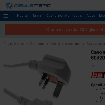
Novità
Marchi
Ricondizionato
Outlet
Aiuto
Diss
Cavi
+
e
Orario estivo (dal 13 luglio al 
reti
Racks
+
e
Pagina iniziale
Catalogo
Utensili e ferramenta
Cavo e access
server
Audio
Cavo e
+
e
60320
Video
Luci
+
REF:
CL0
e
suoni
+
Fotografia
Specifi
Ca
-
Utensili e
su
ferramenta
(Br
Ca
+
Accessori per pavimenti, porte e finestre