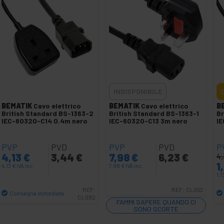
INDISPONIBILE
BEMATIK
Cavo elettrico
BEMATIK
Cavo elettrico
B
British Standard BS-1363-2
British Standard BS-1363-1
Br
IEC-60320-C14 0.4m nero
IEC-60320-C13 3m nero
I
PVP
PVD
PVP
PVD
P
4,13
€
3,44
€
7,98
€
6,23
€
4
1
4,13
€
IVA inc.
7,98
€
IVA inc.
1,7
REF:
REF:
CL053
Consegna immediata
CL082
FAMMI SAPERE QUANDO CI
Quantità
SONO SCORTE