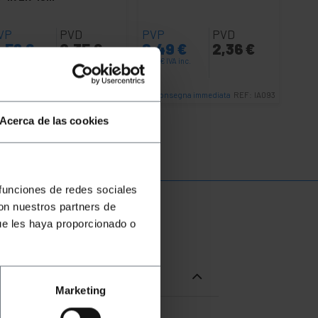
VP
PVD
PVP
PVD
1,56
€
9,35
€
2,49
€
2,36
€
56
€
IVA inc.
2,49
€
IVA inc.
Consegna immediata
Consegna immediata
REF:
HL051
REF:
IA093
Quantità
Quantità
Acerca de las cookies
 funciones de redes sociales
con nuestros partners de
ue les haya proporcionado o
Marketing