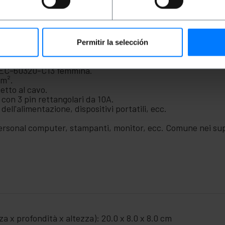
lettrici. Collegamento ad un'estremità per i collegamenti ele
cchiature elettroniche, basato sugli standard IEC (Intern
Permitir la selección
UK a un'estremità (BS-1363-1 maschio con fusibile a 3 pin e 
a IEC-60320-C13 femmina.
mm².
petto al cavo.
con 3 pin rettangolari da 10A.
dell'alimentazione, dispositivi portatili, ecc.
personal computer, stampanti, monitor, ecc. Comune nei sup
a x profondità x altezza): 20.0 x 8.0 x 8.0 cm