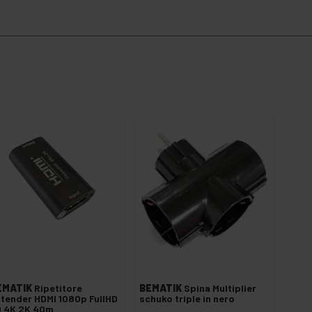
EMATIK
Ripetitore
BEMATIK
Spina Multiplier
tender HDMI 1080p FullHD
schuko triple in nero
D 4K 2K 40m