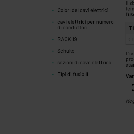
Il 
fem
Colori dei cavi elettrici
l'u
cavi elettrici per numero
di conduttori
T
RACK 19
C1
Schuko
L'u
pro
sezioni di cavo elettrico
sta
Tipi di fusibili
Van
Reg