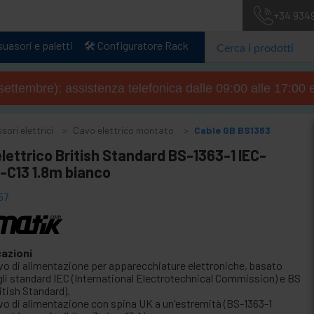
+34 934
uasori e paletti
🛠️ Configuratore Rack
4 settembre): assistenza telefonica dalle 09:00 alle 17:00 
ori elettrici
Cavo elettrico montato
Cable GB BS1363
lettrico British Standard BS-1363-1 IEC-
-C13 1.8m bianco
57
cazioni
vo di alimentazione per apparecchiature elettroniche, basato
gli standard IEC (International Electrotechnical Commission) e BS
itish Standard).
vo di alimentazione con spina UK a un'estremità (BS-1363-1