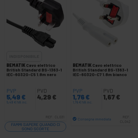
Cavo US NEMA-5-15
Cavi IEC-60320 C13
Cavi IEC-60320 C14
Cavi IEC-60320 C19
Cavi IEC-60320 C20
Cavi IEC-60320 C5
INDISPONIBILE
Cavi IEC-60320 C7
BEMATIK
Cavo elettrico
BEMATIK
Cavo elettrico
Cavi estremità aperta
British Standard BS-1363-1
British Standard BS-1363-1
IEC-60320-C5 1.8m nero
IEC-60320-C7 1.8m bianco
Cavo con Schuko femmina
Cavo alimentazioneSchuko
PVP
PVD
PVP
PVD
5,49
€
4,29
€
1,76
€
1,67
€
Plug IEC-60320 per il montaggio
5,49
€
IVA inc.
1,76
€
IVA inc.
Spina Schuko per il montaggio
REF:
CL031
REF:
Condensatore di avviamento
Consegna immediata
CL042
FAMMI SAPERE QUANDO CI
Presa industriale IEC-60309 blu
Quantità
SONO SCORTE
Presa industriale IEC-60309 rosso