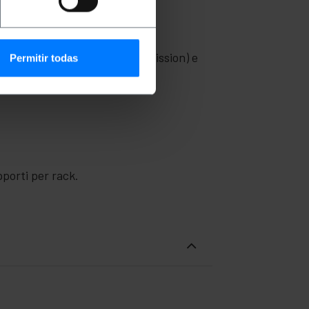
ttrici britannici.
ational Electrotechnical Commission) e
Permitir todas
13 A).
porti per rack.