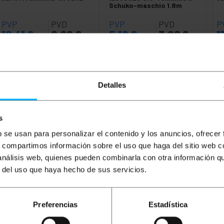
Schuko-maschio 1.8m
PVP
PVD
PVP
PVD
P
12,41
€
9,69
€
5,10
€
3,98
€
1
12,41
€
IVA inc.
5,10
€
IVA inc.
11,
REF:
REF:
Da 6 a 7 giorni lavorativi
Da 7 a 8 giorni lavorativi
YP042
FA081
Detalles
Quantità
Quantità
s
b se usan para personalizar el contenido y los anuncios, ofrecer
s, compartimos información sobre el uso que haga del sitio web 
 análisis web, quienes pueden combinarla con otra información q
r del uso que haya hecho de sus servicios.
Preferencias
Estadística