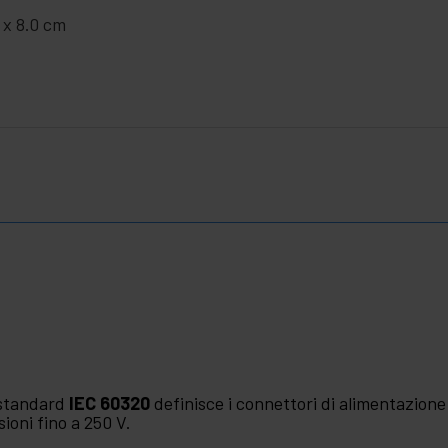
 x 8.0 cm
standard
IEC 60320
definisce i connettori di alimentazion
sioni fino a 250 V.