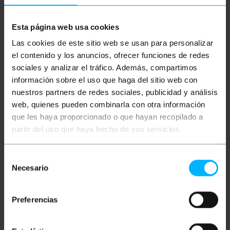
Cavo Ultra HD 4K compatibile HDMI 2.0 (ultra alta
Esta página web usa cookies
definizione). Cavo che supporta la risoluzione 4K
(2060p) a 50/60 fps, i formati 21: 9 e la larghezza di
Las cookies de este sitio web se usan para personalizar
banda di 18 Gbps. Sezione cavo HDMI 2.0 28 AWG.
el contenido y los anuncios, ofrecer funciones de redes
Compatibile con le versioni precedenti dei cavi
HDMI. Basato su connettori maschio tipo HDMI
sociales y analizar el tráfico. Además, compartimos
HDMI e ferrite su entrambe le estremità del cavo, per
información sobre el uso que haga del sitio web con
eliminare le interferenze elettriche.
nuestros partners de redes sociales, publicidad y análisis
Specifiche
web, quienes pueden combinarla con otra información
Massima velocità di clock: 600 MHz.
que les haya proporcionado o que hayan recopilado a
TMDS massimo per canale: 6 Gbit / s.
TMDS massimo totale: 18 Gbit / s.
partir del uso que haya hecho de sus servicios.
Trasmissione audio massima: 49.152 Mbit / s
(audio IEC 61937 e DST).
Profondità di colore massima: 48 bit / px.
Selección
Massima risoluzione single-link a 24 bit:
Necesario
de
4096x2160p60.
HEAC (controllo audio Ethernet HDMI).
consentimiento
Preferencias
Misure e pesi