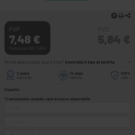
PVP
PVD
7,48
€
5,84
€
Prezzo con IVA: 7,48
€
Perché diversi prezzi, qual è il mio?
Controlla il tipo di tariffa
2 years
14 days
100%
warranty
returns
safe
Esaurito
Ti avviseremo quando sarà di nuovo disponibile.
Email
Quantità
Telefono