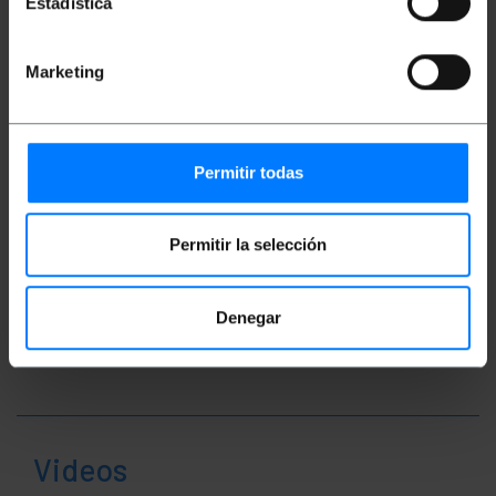
Estadística
Peso lordo: 283 g
Dimensioni del prodotto (larghezza x
Marketing
profondità x altezza): 16.0 x 15.0 x 3.2 cm
Numero di pacchi: 1
Dimensioni del pacchi: 16.0 x 15.0 x 3.2 cm
Permitir todas
Classificazione
Permitir la selección
Denegar
Videos