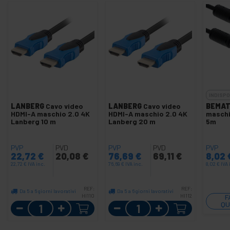
INDISPO
LANBERG
Cavo video
LANBERG
Cavo video
BEMAT
HDMI-A maschio 2.0 4K
HDMI-A maschio 2.0 4K
maschi
Lanberg 10 m
Lanberg 20 m
5m
PVP
PVD
PVP
PVD
PVP
22,72
€
20,08
€
76,69
€
69,11
€
8,02
22,72
€
IVA inc.
76,69
€
IVA inc.
8,02
€
IVA 
REF:
REF:
Da 5 a 6 giorni lavorativi
Da 5 a 6 giorni lavorativi
HI110
HI112
F
Quantità
Quantità
QU