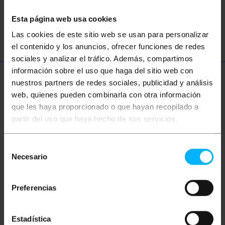
Rete
Ethernet
LAN
patch
Esta página web usa cookies
ftth
fibra
ottica
gigabit
Las cookies de este sitio web se usan para personalizar
el contenido y los anuncios, ofrecer funciones de redes
sociales y analizar el tráfico. Además, compartimos
información sobre el uso que haga del sitio web con
Ulteriori informazioni
nuestros partners de redes sociales, publicidad y análisis
web, quienes pueden combinarla con otra información
que les haya proporcionado o que hayan recopilado a
partir del uso que haya hecho de sus servicios.
Descrizione
Selección
Cavo a fibra ottica duplex mono-modalità (SM). Ha
Necesario
de
due connettori FC/PC su entrambe le estremità.
Cavo verificato al 100%, di prima qualità e LSZH
consentimiento
(Low Smoke Halogen Free). Sezione del nucleo
centrale e il suo rivestimento di 9/125 micron (?m).
Preferencias
Sezione totale di ciascun cavo da 3,0 mm
(compresa la fibra di kevlar e la guaina gialla).
Lunghezza del cavo di 20 m.
Estadística