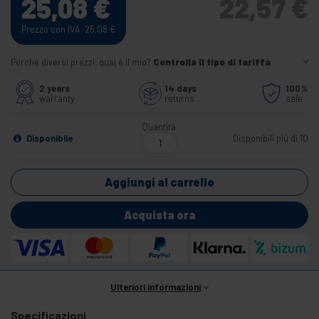
25,08
€
22,57
€
Prezzo con IVA: 25,08
€
Perché diversi prezzi, qual è il mio?
Controlla il tipo di tariffa
2 years
14 days
100%
warranty
returns
safe
Quantità
Disponibile
Disponibili più di 10
Aggiungi al carrello
Acquista ora
Ulteriori informazioni
Specificazioni