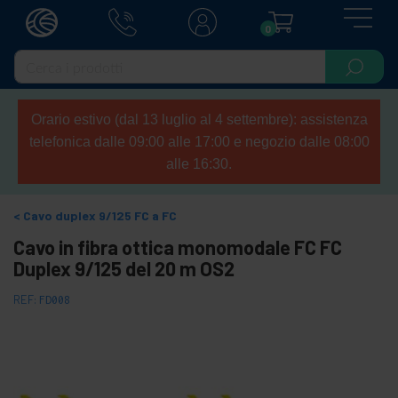
0
Orario estivo (dal 13 luglio al 4 settembre): assistenza
telefonica dalle 09:00 alle 17:00 e negozio dalle 08:00
alle 16:30.
Cavo duplex 9/125 FC a FC
Cavo in fibra ottica monomodale FC FC
Duplex 9/125 del 20 m OS2
REF:
FD008