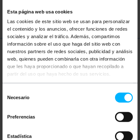
Rete
Ethernet
LAN
patch
Esta página web usa cookies
ftth
fibra
ottica
gigabit
Las cookies de este sitio web se usan para personalizar
el contenido y los anuncios, ofrecer funciones de redes
sociales y analizar el tráfico. Además, compartimos
información sobre el uso que haga del sitio web con
Ulteriori informazioni
nuestros partners de redes sociales, publicidad y análisis
web, quienes pueden combinarla con otra información
que les haya proporcionado o que hayan recopilado a
partir del uso que haya hecho de sus servicios.
Descrizione
Selección
Cavo a fibra ottica duplex mono-modalità (SM). Ha
Necesario
de
due connettori FC/PC su entrambe le estremità.
Cavo verificato al 100%, di prima qualità e LSZH
consentimiento
(Low Smoke Halogen Free). Sezione del nucleo
centrale e il suo rivestimento di 9/125 micron (?m).
Preferencias
Sezione totale di ciascun cavo da 3,0 mm
(compresa la fibra di kevlar e la guaina gialla).
Lunghezza del cavo di 5 m.
Estadística