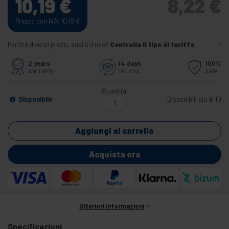
10,19
€
8,22
€
Prezzo con IVA: 10,19
€
Perché diversi prezzi, qual è il mio?
Controlla il tipo di tariffa
2 years
14 days
100%
warranty
returns
safe
Quantità
Disponibile
Disponibili più di 10
Aggiungi al carrello
Acquista ora
Ulteriori informazioni
Specificazioni