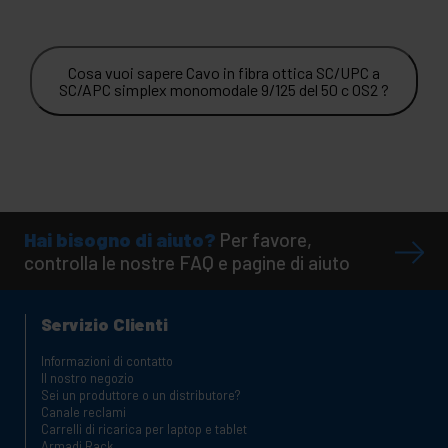
Cosa vuoi sapere Cavo in fibra ottica SC/UPC a
SC/APC simplex monomodale 9/125 del 50 c OS2 ?
Hai bisogno di aiuto?
Per favore,
controlla le nostre FAQ e pagine di aiuto
Servizio Clienti
Informazioni di contatto
Il nostro negozio
Sei un produttore o un distributore?
Canale reclami
Carrelli di ricarica per laptop e tablet
Armadi Rack