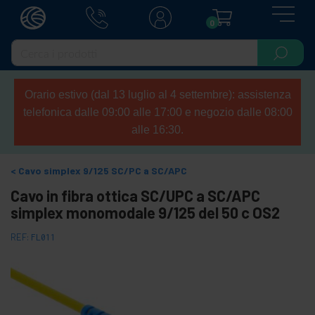
0
Orario estivo (dal 13 luglio al 4 settembre): assistenza
telefonica dalle 09:00 alle 17:00 e negozio dalle 08:00
alle 16:30.
Cavo simplex 9/125 SC/PC a SC/APC
Cavo in fibra ottica SC/UPC a SC/APC
simplex monomodale 9/125 del 50 c OS2
REF:
FL011