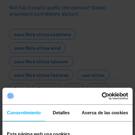
Non hai trovato quello che cercavi? Questi
argomenti potrebbero aiutarti
cavo fibra ottica vodafone
cavo fibra ottica wind
cavo fibra ottica telecom
cavo fibra ottica fastweb
cavi ottico
Rete
Ethernet
LAN
patch
ftth
fibra
ottica
gigabit
Consentimiento
Detalles
Acerca de las cookies
Esta página web usa cookies