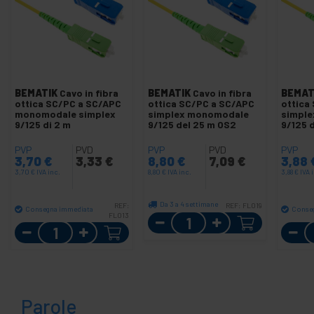
BEMATIK
Cavo in fibra
BEMATIK
Cavo in fibra
BEMAT
ottica SC/PC a SC/APC
ottica SC/PC a SC/APC
ottica
monomodale simplex
simplex monomodale
simpl
9/125 di 2 m
9/125 del 25 m OS2
9/125 
PVP
PVD
PVP
PVD
PVP
3,70
€
3,33
€
8,80
€
7,09
€
3,88
3,70
€
IVA inc.
8,80
€
IVA inc.
3,88
€
IVA 
Da 3 a 4 settimane
REF:
REF:
FL019
Consegna immediata
Conse
FL013
Quantità
Quantità
Parole