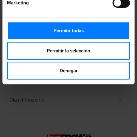
rivestimento da 9/125 micron (µm).
Marketing
Sezione totale del cavo di 2,0 mm (inclusa la
fibra di Kevlar e la guaina gialla).
Lunghezza del cavo 0,5 m.
Permitir todas
Misure e pesi
Permitir la selección
Peso lordo: 10 g
Dimensioni del prodotto (larghezza x
profondità x altezza): 14.0 x 14.0 x 0.7 cm
Denegar
Numero di pacchi: 1
Dimensioni del pacchi: 14.0 x 14.0 x 0.7 cm
Classificazione