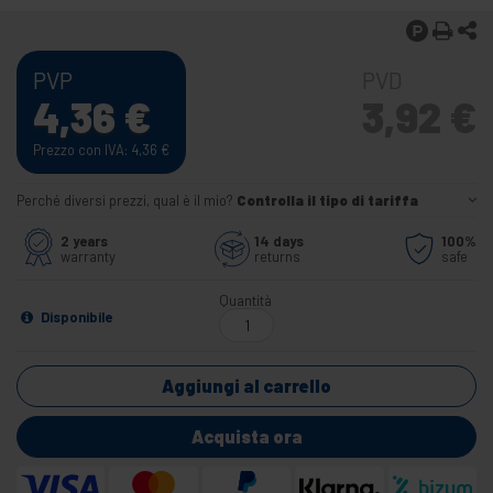
PVP
PVD
4,36
€
3,92
€
Prezzo con IVA: 4,36
€
Perché diversi prezzi, qual è il mio?
Controlla il tipo di tariffa
2 years
14 days
100%
warranty
returns
safe
Quantità
Disponibile
Aggiungi al carrello
Acquista ora