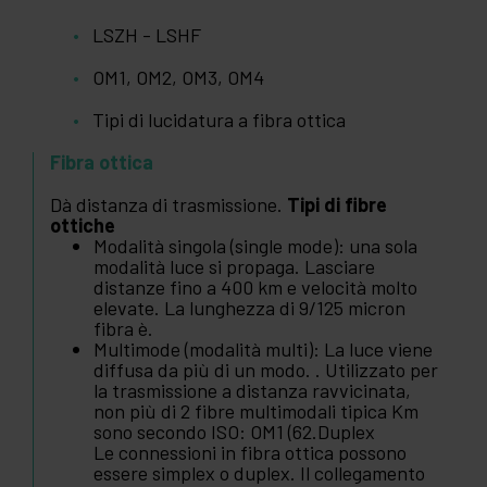
LSZH - LSHF
OM1, OM2, OM3, OM4
Tipi di lucidatura a fibra ottica
Fibra ottica
Dà distanza di trasmissione.
Tipi di fibre
ottiche
Modalità singola (single mode): una sola
modalità luce si propaga. Lasciare
distanze fino a 400 km e velocità molto
elevate. La lunghezza di 9/125 micron
fibra è.
Multimode (modalità multi): La luce viene
diffusa da più di un modo. . Utilizzato per
la trasmissione a distanza ravvicinata,
non più di 2 fibre multimodali tipica Km
sono secondo ISO: OM1 (62.Duplex
Le connessioni in fibra ottica possono
essere simplex o duplex. Il collegamento