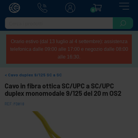
0
Orario estivo (dal 13 luglio al 4 settembre): assistenza
telefonica dalle 09:00 alle 17:00 e negozio dalle 08:00
alle 16:30.
Cavo duplex 9/125 SC a SC
Cavo in fibra ottica SC/UPC a SC/UPC
duplex monomodale 9/125 del 20 m OS2
REF:
FD018