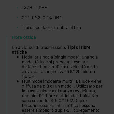
LSZH - LSHF
OM1, OM2, OM3, OM4
Tipi di lucidatura a fibra ottica
Fibra ottica
Dà distanza di trasmissione.
Tipi di fibre
ottiche
Modalità singola (single mode): una sola
modalità luce si propaga. Lasciare
distanze fino a 400 km e velocità molto
elevate. La lunghezza di 9/125 micron
fibra è.
Multimode (modalità multi): La luce viene
diffusa da più di un modo. . Utilizzato per
la trasmissione a distanza ravvicinata,
non più di 2 fibre multimodali tipica Km
sono secondo ISO: OM1 (62.Duplex
Le connessioni in fibra ottica possono
essere simplex o duplex. Il collegamento