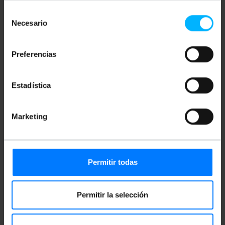
(Low Smoke Halogen Free). Sezione del nucleo
centrale e il suo rivestimento di 9/125 micron (?m).
Selección
Sezione totale di ciascun cavo da 3,0 mm
Necesario
de
(compresa la fibra di kevlar e la guaina gialla).
Lunghezza del cavo di 20 m.
consentimiento
Preferencias
Misure e pesi
Estadística
Peso lordo: 280 g
Dimensioni del prodotto (larghezza x
profondità x altezza): 20.0 x 20.0 x 3.2 cm
Marketing
Numero di pacchi: 1
Dimensioni del pacchi: 20.0 x 20.0 x 3.2 cm
Classificazione
Permitir todas
Permitir la selección