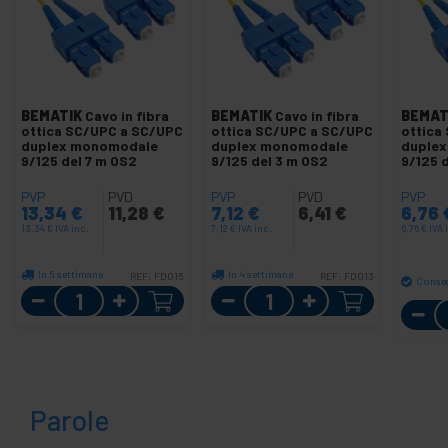
BEMATIK
Cavo in fibra
BEMATIK
Cavo in fibra
BEMAT
ottica SC/UPC a SC/UPC
ottica SC/UPC a SC/UPC
ottica
duplex monomodale
duplex monomodale
duple
9/125 del 7 m OS2
9/125 del 3 m OS2
9/125 
PVP
PVD
PVP
PVD
PVP
13,34
€
11,28
€
7,12
€
6,41
€
6,76
13,34
€
IVA inc.
7,12
€
IVA inc.
6,76
€
IVA 
In 5 settimane
In 4 settimane
REF:
FD015
REF:
FD013
Conse
Quantità
Quantità
Parole