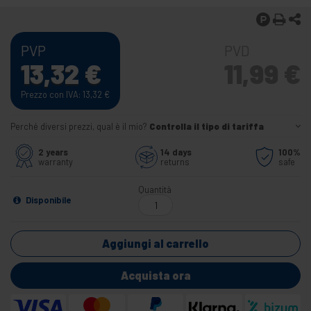
PVP
PVD
13,32
€
11,99
€
Prezzo con IVA: 13,32
€
Perché diversi prezzi, qual è il mio?
Controlla il tipo di tariffa
2 years
14 days
100%
warranty
returns
safe
Quantità
Disponibile
Aggiungi al carrello
Acquista ora