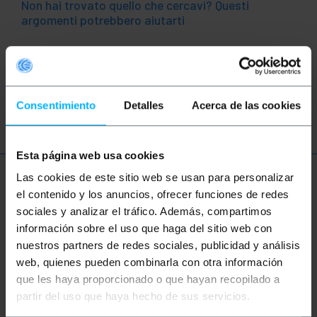
Non hai trovato quello che cercavi? Questi
argomenti potrebbero aiutarti
Rete
Ethernet
LAN
patch
ftth
fibra
ottica
gigabit
Consentimiento
Detalles
Acerca de las cookies
Esta página web usa cookies
Las cookies de este sitio web se usan para personalizar
Ulteriori informazioni
el contenido y los anuncios, ofrecer funciones de redes
sociales y analizar el tráfico. Además, compartimos
información sobre el uso que haga del sitio web con
Descrizione
nuestros partners de redes sociales, publicidad y análisis
web, quienes pueden combinarla con otra información
que les haya proporcionado o que hayan recopilado a
Cavo a fibra ottica duplex mono-modalità (SM). Ha
due connettori SC/PC su entrambe le estremità.
partir del uso que haya hecho de sus servicios.
Cavo verificato al 100%, di prima qualità e LSZH