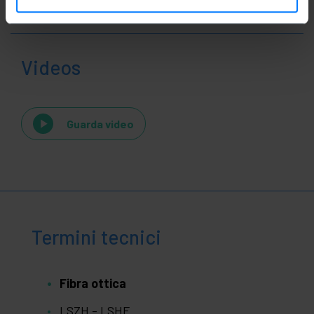
Videos
Guarda video
Termini tecnici
Fibra ottica
LSZH - LSHF