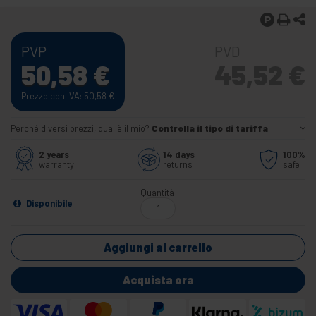
PVP
PVD
50,58
€
45,52
€
Prezzo con IVA: 50,58
€
Perché diversi prezzi, qual è il mio?
Controlla il tipo di tariffa
2 years
14 days
100%
warranty
returns
safe
Quantità
Disponibile
Aggiungi al carrello
Acquista ora