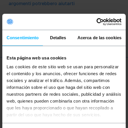
argomenti potrebbero aiutarti
Rete
Ethernet
LAN
patch
ftth
fibra
ottica
gigabit
Consentimiento
Detalles
Acerca de las cookies
Esta página web usa cookies
Las cookies de este sitio web se usan para personalizar
Ulteriori informazioni
el contenido y los anuncios, ofrecer funciones de redes
sociales y analizar el tráfico. Además, compartimos
información sobre el uso que haga del sitio web con
Descrizione
nuestros partners de redes sociales, publicidad y análisis
web, quienes pueden combinarla con otra información
que les haya proporcionado o que hayan recopilado a
Fibra doppino (DX) single-mode ottica (SM). Ha due
connettori SC/PC ad entrambe le estremità. Cable ha
partir del uso que haya hecho de sus servicios.
verificato 100% premium e LSZH (Low Smoke
Halogen Free). Sezione del nucleo e del rivestimento,