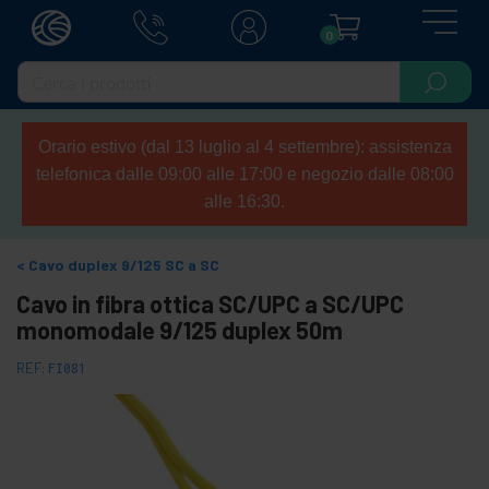
0
Orario estivo (dal 13 luglio al 4 settembre): assistenza
telefonica dalle 09:00 alle 17:00 e negozio dalle 08:00
alle 16:30.
Cavo duplex 9/125 SC a SC
Cavo in fibra ottica SC/UPC a SC/UPC
monomodale 9/125 duplex 50m
REF:
FI081