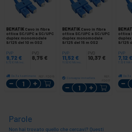
BEMATIK
Cavo in fibra
BEMATIK
Cavo in fibra
BEMAT
ottica SC/UPC a SC/UPC
ottica SC/UPC a SC/UPC
ottica
duplex monomodale
duplex monomodale
duple
9/125 del 10 m OS2
9/125 del 15 m OS2
9/125 
PVP
PVD
PVP
PVD
PVP
9,72
€
8,75
€
11,52
€
10,37
€
7,12
9,72
€
IVA inc.
11,52
€
IVA inc.
7,12
€
IVA 
Da 3 a 4 settimane
Da 3 a
REF:
FD016
REF:
Consegna immediata
Quantità
FD017
Quantità
Parole
Non hai trovato quello che cercavi? Questi