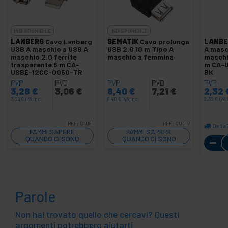
INDISPONIBILE
INDISPONIBILE
LANBERG
Cavo Lanberg
BEMATIK
Cavo prolunga
LANBE
USB A maschio a USB A
USB 2.0 10 m Tipo A
A masc
maschio 2.0 ferrite
maschio a femmina
maschi
trasparente 5 m CA-
m CA-
USBE-12CC-0050-TR
BK
PVP
PVD
PVP
PVD
PVP
3,28
€
3,06
€
8,40
€
7,21
€
2,32
3,28
€
IVA inc.
8,40
€
IVA inc.
2,32
€
IVA 
REF:
CU181
REF:
CU017
Da 6 a 
FAMMI SAPERE
FAMMI SAPERE
QUANDO CI SONO
QUANDO CI SONO
SCORTE
SCORTE
Parole
Non hai trovato quello che cercavi? Questi
argomenti potrebbero aiutarti