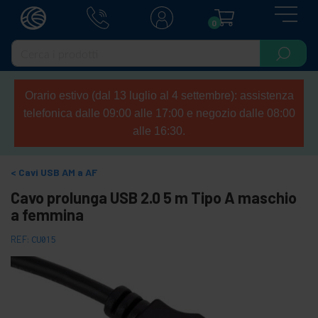
0
Orario estivo (dal 13 luglio al 4 settembre): assistenza
telefonica dalle 09:00 alle 17:00 e negozio dalle 08:00
alle 16:30.
Cavi USB AM a AF
Cavo prolunga USB 2.0 5 m Tipo A maschio
a femmina
REF:
CU015