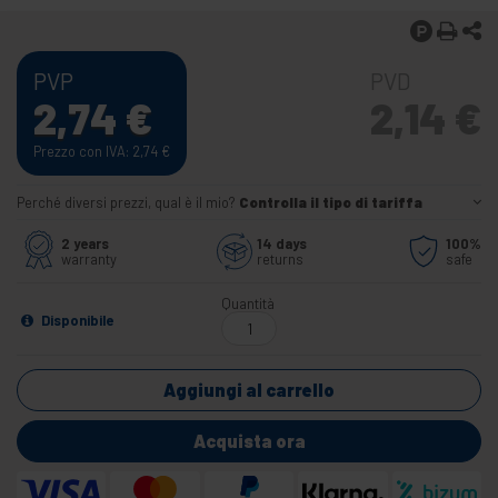
PVP
PVD
2,74
€
2,14
€
Prezzo con IVA: 2,74
€
Perché diversi prezzi, qual è il mio?
Controlla il tipo di tariffa
2 years
14 days
100%
warranty
returns
safe
Quantità
Disponibile
Aggiungi al carrello
Acquista ora