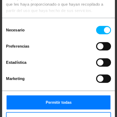
Cavo dati USB. È un cavo USB conforme allo
que les haya proporcionado o que hayan recopilado a
standard dei protocolli di connessione utilizzati dai
partir del uso que haya hecho de sus servicios.
diversi dispositivi compatibili. Indicato per il
collegamento tra periferiche, come mouse, hard
disk, memorie USB ecc. Oltre al trasferimento dei
dati, permette di trasferire potenza, permettendo
Selección
così la ricarica del dispositivo.
Necesario
de
consentimiento
Specifiche
Preferencias
Cavo USB con connettore USB A maschio da
un lato e femmina dall'altro.
Lunghezza cavo: 5 m.
Esegue la funzione di estensione USB.
Estadística
Cavo USB compatibile con 2.0 e 1.1.
Trasferimento dati fino a 60 Mb / s.
Colore nero.
Marketing
Misure e pesi
Permitir todas
Peso lordo: 114 g
Dimensioni del prodotto (larghezza x
profondità x altezza): 13.0 x 13.0 x 3.0 cm