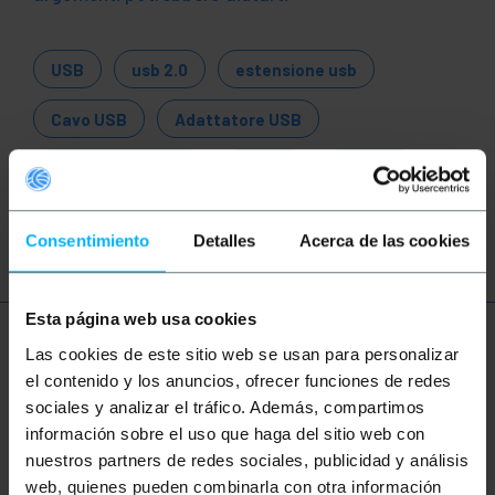
USB
usb 2.0
estensione usb
Cavo USB
Adattatore USB
Convertitore USB
USB 1.1
USB 2.0
USB 3.0
Consentimiento
Detalles
Acerca de las cookies
Esta página web usa cookies
Ulteriori informazioni
Las cookies de este sitio web se usan para personalizar
el contenido y los anuncios, ofrecer funciones de redes
sociales y analizar el tráfico. Además, compartimos
información sobre el uso que haga del sitio web con
Descrizione
nuestros partners de redes sociales, publicidad y análisis
web, quienes pueden combinarla con otra información