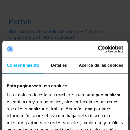
Parole
Non hai trovato quello che cercavi? Questi
argomenti potrebbero aiutarti
USB
usb 2.0
estensione usb
Consentimiento
Detalles
Acerca de las cookies
Cavo USB
Adattatore USB
Convertitore USB
USB 1.1
USB 2.0
Esta página web usa cookies
Las cookies de este sitio web se usan para personalizar
USB 3.0
el contenido y los anuncios, ofrecer funciones de redes
sociales y analizar el tráfico. Además, compartimos
información sobre el uso que haga del sitio web con
nuestros partners de redes sociales, publicidad y análisis
web, quienes pueden combinarla con otra información