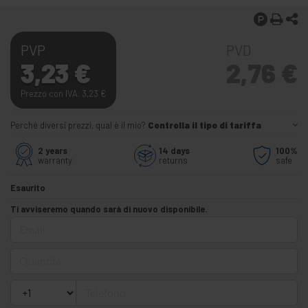
PVP
PVD
3,23
€
2,76
€
Prezzo con IVA: 3,23
€
Perché diversi prezzi, qual è il mio?
Controlla il tipo di tariffa
2 years
14 days
100%
warranty
returns
safe
Esaurito
Ti avviseremo quando sarà di nuovo disponibile.
Email
Quantità
Telefono