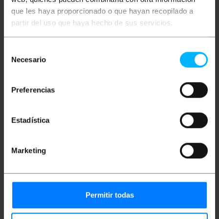
Ulteriori informazioni
que les haya proporcionado o que hayan recopilado a
partir del uso que haya hecho de sus servicios.
Descrizione
Selección
Necesario
de
Cavo adattatore USB 2.0 di 50 cm di lunghezza che
consentimiento
ad un'estremità ha un connettore USB A-Male
angolato (90 gradi) e all'altra estremità un
Preferencias
connettore USB A-Female. Il connettore USB A-
Femmina è predisposto per essere installato su una
piastra o in una presa specifica in una scatola
metallica.
Estadística
Specifiche
Lunghezza cavo 50 cm.
Marketing
Ha un connettore USB di tipo A-femmina con
montaggio su una piastra o foro USB. Include
hardware per il fissaggio al pannello.
Ha un connettore USB tipo A angolato (angolo
di 90 gradi).
Cavo USB 2.0 e 1.1.
Permitir todas
Colore nero.