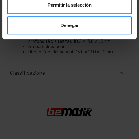
Permitir la selección
Misure e pesi
Denegar
Peso lordo: 28 g
Dimensioni del prodotto (larghezza x
profondità x altezza): 10.0 x 13.0 x 1.0 cm
Numero di pacchi: 1
Dimensioni del pacchi: 15.0 x 13.0 x 1.0 cm
Classificazione