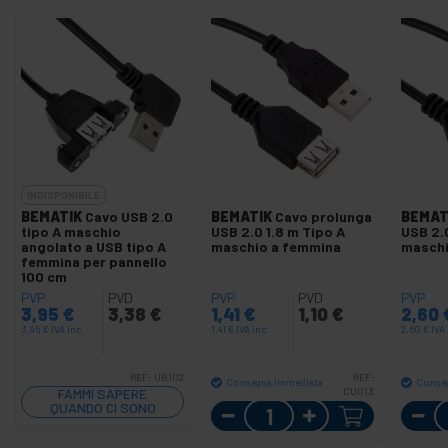
INDISPONIBILE
BEMATIK
Cavo USB 2.0
BEMATIK
Cavo prolunga
BEMAT
tipo A maschio
USB 2.0 1.8 m Tipo A
USB 2.
angolato a USB tipo A
maschio a femmina
maschi
femmina per pannello
100 cm
PVP
PVD
PVP
PVD
PVP
3,95
€
3,38
€
1,41
€
1,10
€
2,60
3,95
€
IVA inc.
1,41
€
IVA inc.
2,60
€
IVA 
REF:
UB102
REF:
Consegna immediata
Conse
FAMMI SAPERE
CU013
QUANDO CI SONO
Quantità
SCORTE