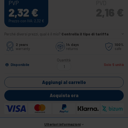
PVP
PVD
2,32
€
2,16
€
Prezzo con IVA: 2,32
€
Perché diversi prezzi, qual è il mio?
Controlla il tipo di tariffa
2 years
14 days
100%
warranty
returns
safe
Quantità
Disponibile
Solo 5 unità
Aggiungi al carrello
Acquista ora
Ulteriori informazioni