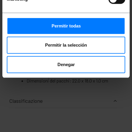
tablet e altri dispositivi con porte USB-A.
Connessione da USB-A maschio a USB-A
femmina.
< li>Lunghezza cavo: 3 metri.
Colore: nero.
Permitir todas
Tecnologia USB 2.0.
Velocità di trasferimento fino a 480 Mbps.
Permitir la selección
Misure e pesi
Denegar
Peso lordo: 106 g
Numero di pacchi: 1
Dimensioni del pacchi: 22.0 x 18.0 x 1.0 cm
Classificazione