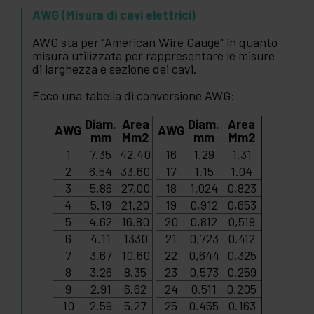
AWG (Misura di cavi elettrici)
AWG sta per "American Wire Gauge" in quanto
misura utilizzata per rappresentare le misure
di larghezza e sezione dei cavi.
Ecco una tabella di conversione AWG:
Diam.
Area
Diam.
Area
AWG
AWG
mm
Mm2
mm
Mm2
1
7.35
42.40
16
1.29
1.31
2
6.54
33.60
17
1.15
1.04
3
5.86
27.00
18
1.024
0,823
4
5.19
21.20
19
0,912
0,653
5
4.62
16.80
20
0,812
0,519
6
4.11
1330
21
0,723
0.412
7
3.67
10.60
22
0,644
0,325
8
3.26
8.35
23
0,573
0,259
9
2.91
6.62
24
0,511
0,205
10
2.59
5.27
25
0.455
0.163