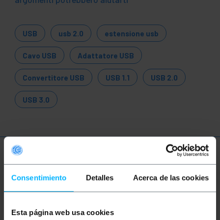
USB
usb 2.0
estensione usb
Cavo USB
Adattatore USB
Convertitore USB
USB 1.1
USB 2.0
USB 3.0
Ulteriori informazioni
Consentimiento
Detalles
Acerca de las cookies
Descrizione
Esta página web usa cookies