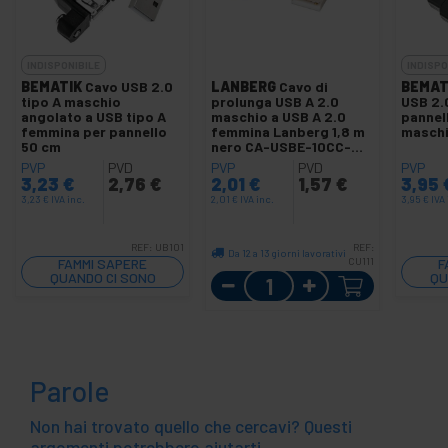
INDISPONIBILE
INDISPO
BEMATIK
Cavo USB 2.0
LANBERG
Cavo di
BEMAT
tipo A maschio
prolunga USB A 2.0
USB 2.
angolato a USB tipo A
maschio a USB A 2.0
pannell
femmina per pannello
femmina Lanberg 1,8 m
maschi
50 cm
nero CA-USBE-10CC-
0018-BK
PVP
PVD
PVP
PVD
PVP
3,23
€
2,76
€
2,01
€
1,57
€
3,95
3,23
€
IVA inc.
2,01
€
IVA inc.
3,95
€
IVA 
REF:
UB101
REF:
Da 12 a 13 giorni lavorativi
FAMMI SAPERE
CU111
F
QUANDO CI SONO
Quantità
QU
SCORTE
Parole
Non hai trovato quello che cercavi? Questi
argomenti potrebbero aiutarti