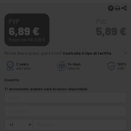
PVP
PVD
6,89
€
5,89
€
Prezzo con IVA: 6,89
€
Perché diversi prezzi, qual è il mio?
Controlla il tipo di tariffa
2 years
14 days
100%
warranty
returns
safe
Esaurito
Ti avviseremo quando sarà di nuovo disponibile.
Email
Quantità
Telefono