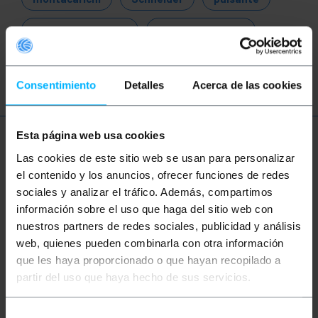
stazione comando
scatola controllo
quadro elettrico
pulsante arresto
Consentimiento
Detalles
Acerca de las cookies
Esta página web usa cookies
Ulteriori informazioni
Las cookies de este sitio web se usan para personalizar
el contenido y los anuncios, ofrecer funciones de redes
sociales y analizar el tráfico. Además, compartimos
Descrizione
información sobre el uso que haga del sitio web con
nuestros partners de redes sociales, publicidad y análisis
web, quienes pueden combinarla con otra información
Scatola aerea, per comandi, pulsanti e interruttori,
basata su fori di diametro 22 mm. Scatola di plastica
que les haya proporcionado o que hayan recopilado a
progettata per uso aereo come centro di controllo
partir del uso que haya hecho de sus servicios.
portatile. Pulsanti e interruttori, per controlli
industriali, controllo automazione, gru, paranchi,
macchine, robot, tapparelle, ecc. L'utente può
Selección