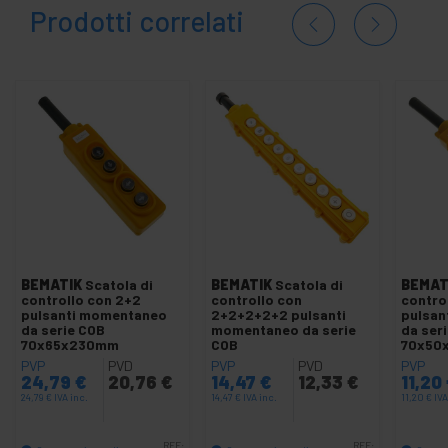
Prodotti correlati
BEMATIK
Scatola di
BEMATIK
Scatola di
BEMAT
controllo con 2+2
controllo con
contro
pulsanti momentaneo
2+2+2+2+2 pulsanti
pulsan
da serie COB
momentaneo da serie
da ser
70x65x230mm
COB
70x50
PVP
PVD
PVP
PVD
PVP
24,79
€
20,76
€
14,47
€
12,33
€
11,20
24,79
€
IVA inc.
14,47
€
IVA inc.
11,20
€
IVA
REF:
REF: