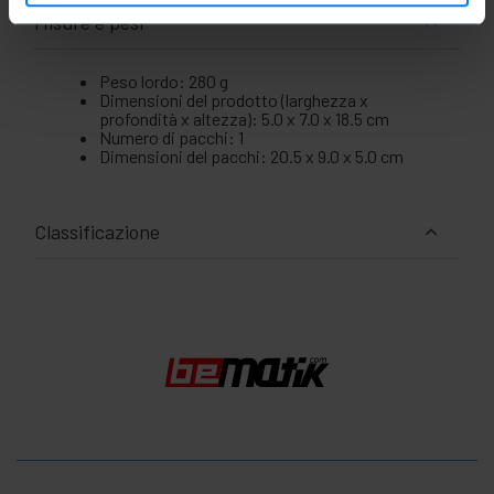
Misure e pesi
Peso lordo: 280 g
Dimensioni del prodotto (larghezza x
profondità x altezza): 5.0 x 7.0 x 18.5 cm
Numero di pacchi: 1
Dimensioni del pacchi: 20.5 x 9.0 x 5.0 cm
Classificazione