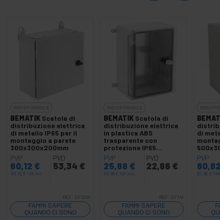
INDISPONIBILE
INDISPONIBILE
INDISPO
BEMATIK
Scatola di
BEMATIK
Scatola di
BEMAT
distribuzione elettrica
distribuzione elettrica
distrib
di metallo IP65 per il
in plastica ABS
di meta
montaggio a parete
trasparente con
montag
300x300x200mm
protezione IP65
500x3
210x280x130mm
PVP
PVD
PVP
PVD
PVP
60,12
€
53,34
€
25,88
€
22,86
€
80,8
60,12
€
IVA inc.
25,88
€
IVA inc.
80,82
€
IVA
REF:
DF009
REF:
DF141
FAMMI SAPERE
FAMMI SAPERE
F
QUANDO CI SONO
QUANDO CI SONO
QU
SCORTE
SCORTE