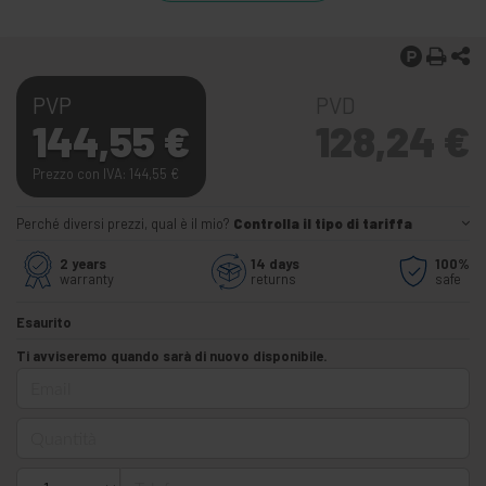
PVP
PVD
144,55
€
128,24
€
Prezzo con IVA: 144,55
€
Perché diversi prezzi, qual è il mio?
Controlla il tipo di tariffa
2 years
14 days
100%
warranty
returns
safe
Esaurito
Ti avviseremo quando sarà di nuovo disponibile.
Email
Quantità
Telefono