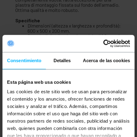
piastra di montaggio fissata sul fondo dell'armadio.
Ottima qualità e molto robusto.
Specifiche
Dimensioni (altezza x larghezza x profondità):
600 x 500 x 200 mm.
Scatola di distribuzione in acciaio di 1,2 mm di
spessore.
Verniciato in colore grigio RAL 7035.
Ha due chiusure a un quarto di giro. Viene
fornita una chiave (colore nero).
Consentimiento
Detalles
Acerca de las cookies
Lamiera di acciaio zincato spessore 2 mm,
per il montaggio dei componenti elettrici.
Foratura 330x100mm per il passaggio dei cavi.
Coperchio con guarnizione in gomma in
Esta página web usa cookies
dotazione.
Guarnizione in gomma su tutto il profilo della
Las cookies de este sitio web se usan para personalizar
porta per garantire la tenuta.
Protezione ambientale IP65, contro umidità e
el contenido y los anuncios, ofrecer funciones de redes
acqua.
sociales y analizar el tráfico. Además, compartimos
información sobre el uso que haga del sitio web con
nuestros partners de redes sociales, publicidad y análisis
Misure e pesi
web, quienes pueden combinarla con otra información
que les haya proporcionado o que hayan recopilado a