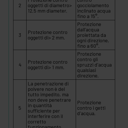
2
oggetti di diametro>
gocciolamento
12.5 mm diameter.
inclinato acqua
fino a 15°.
Protezione
dall'acqua
Protezione contro
3
proiettata da
oggetti di> 2 mm.
ogni direzione,
fino a 60°.
Protezione
contro gli
Protezione contro
4
spruzzi d'acqua
oggetti di> 1 mm.
qualsiasi
direzione.
La penetrazione di
polvere non è del
tutto impedito, ma
non deve penetrare
Protezione
in quantità
5
contro i getti
sufficiente per
d'acqua.
interferire con il
corretto
funzionamento