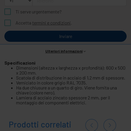
Ti serve urgentemente?
Accetta
termini e condizioni
.
Inviare
Ulteriori informazioni
Specificazioni
Dimensioni (altezza x larghezza x profondità): 600 x 500
x 200 mm.
Scatola di distribuzione in acciaio di 1,2 mm di spessore.
Verniciato in colore grigio RAL 7035.
Ha due chiusure a un quarto di giro. Viene fornita una
chiave (colore nero).
Lamiera di acciaio zincato spessore 2 mm, per il
montaggio dei componenti elettrici.
Prodotti correlati